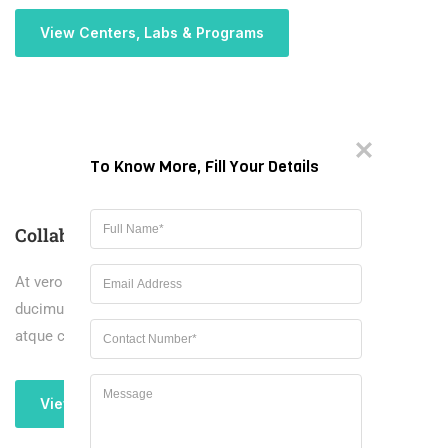
View Centers, Labs & Programs
To Know More, Fill Your Details
Collaborating Institutions
At vero eos et accusamus et iusto odio dignissimos
ducimus qui blanditiis praesentium voluptatum deleniti
atque corrupti quos dolores et quas molestias
View Centers, Labs & Programs