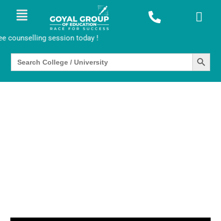
 counselling session today !
SEARCH BUTTO
Search
for: